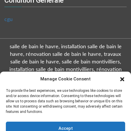
Condition Generale
cgu
salle de bain le havre, installation salle de bain le
havre, rénovation salle de bain le havre, travaux
salle de bain le havre, salle de bain montivilliers,
installation salle de bain montivilliers, rénovation
salle de bain montivilliers, travaux salle de bain
Manage Cookie Consent
montivilliers, salle de bain octeville, installation salle
To provide the best experiences, we use technologies like cookies to store
de bain octeville, rénovation salle de bain octeville,
and/or access device information. Consenting to these technologies will
travaux salle de bain octeville, salle de bain sainte
allow us to process data such as browsing behavior or unique IDs on this
site. Not consenting or withdrawing consent, may adversely affect certain
adresse, installation salle de bain sainte adresse,
features and functions.
rénovation salle de bain sainte adresse, travaux salle
de bain sainte adresse, salle de bain gonfreville
Accept
l'orcher, installation salle de bain gonfreville l'orcher,