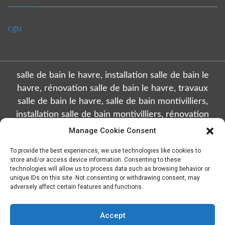
cgu
salle de bain le havre, installation salle de bain le
havre, rénovation salle de bain le havre, travaux
salle de bain le havre, salle de bain montivilliers,
installation salle de bain montivilliers, rénovation
salle de bain montivilliers, travaux salle de bain
Manage Cookie Consent
montivilliers, salle de bain octeville, installation salle
To provide the best experiences, we use technologies like cookies to
de bain octeville, rénovation salle de bain octeville,
store and/or access device information. Consenting to these
travaux salle de bain octeville, salle de bain sainte
technologies will allow us to process data such as browsing behavior or
unique IDs on this site. Not consenting or withdrawing consent, may
adresse, installation salle de bain sainte adresse,
adversely affect certain features and functions.
rénovation salle de bain sainte adresse, travaux salle
de bain sainte adresse, salle de bain gonfreville
Accept
l'orcher, installation salle de bain gonfreville l'orcher,