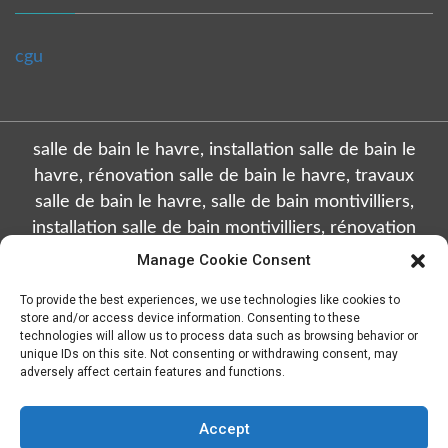
cgu
salle de bain le havre, installation salle de bain le
havre, rénovation salle de bain le havre, travaux
salle de bain le havre, salle de bain montivilliers,
installation salle de bain montivilliers, rénovation
salle de bain montivilliers, travaux salle de bain
Manage Cookie Consent
montivilliers, salle de bain octeville, installation salle
To provide the best experiences, we use technologies like cookies to
de bain octeville, rénovation salle de bain octeville,
store and/or access device information. Consenting to these
travaux salle de bain octeville, salle de bain sainte
technologies will allow us to process data such as browsing behavior or
unique IDs on this site. Not consenting or withdrawing consent, may
adresse, installation salle de bain sainte adresse,
adversely affect certain features and functions.
rénovation salle de bain sainte adresse, travaux salle
de bain sainte adresse, salle de bain gonfreville
Accept
l'orcher, installation salle de bain gonfreville l'orcher,