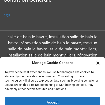
cgu
salle de bain le havre, installation salle de bain le
havre, rénovation salle de bain le havre, travaux
salle de bain le havre, salle de bain montivilliers,
installation salle de bain montivilliers, rénovation
salle de bain montivilliers, travaux salle de bain
Manage Cookie Consent
montivilliers, salle de bain octeville, installation salle
To provide the best experiences, we use technologies like cookies to
de bain octeville, rénovation salle de bain octeville,
store and/or access device information. Consenting to these
travaux salle de bain octeville, salle de bain sainte
technologies will allow us to process data such as browsing behavior or
unique IDs on this site. Not consenting or withdrawing consent, may
adresse, installation salle de bain sainte adresse,
adversely affect certain features and functions.
rénovation salle de bain sainte adresse, travaux salle
de bain sainte adresse, salle de bain gonfreville
Accept
l'orcher, installation salle de bain gonfreville l'orcher,