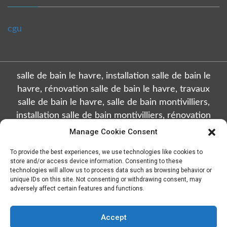
cgu
salle de bain le havre, installation salle de bain le
havre, rénovation salle de bain le havre, travaux
salle de bain le havre, salle de bain montivilliers,
installation salle de bain montivilliers, rénovation
salle de bain montivilliers, travaux salle de bain
Manage Cookie Consent
montivilliers, salle de bain octeville, installation salle
To provide the best experiences, we use technologies like cookies to
de bain octeville, rénovation salle de bain octeville,
store and/or access device information. Consenting to these
travaux salle de bain octeville, salle de bain sainte
technologies will allow us to process data such as browsing behavior or
unique IDs on this site. Not consenting or withdrawing consent, may
adresse, installation salle de bain sainte adresse,
adversely affect certain features and functions.
rénovation salle de bain sainte adresse, travaux salle
de bain sainte adresse, salle de bain gonfreville
Accept
l'orcher, installation salle de bain gonfreville l'orcher,