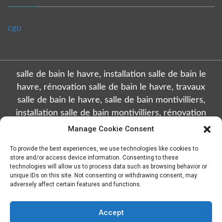
cgu
salle de bain le havre, installation salle de bain le
havre, rénovation salle de bain le havre, travaux
salle de bain le havre, salle de bain montivilliers,
installation salle de bain montivilliers, rénovation
salle de bain montivilliers, travaux salle de bain
Manage Cookie Consent
montivilliers, salle de bain octeville, installation salle
To provide the best experiences, we use technologies like cookies to
de bain octeville, rénovation salle de bain octeville,
store and/or access device information. Consenting to these
travaux salle de bain octeville, salle de bain sainte
technologies will allow us to process data such as browsing behavior or
unique IDs on this site. Not consenting or withdrawing consent, may
adresse, installation salle de bain sainte adresse,
adversely affect certain features and functions.
rénovation salle de bain sainte adresse, travaux salle
de bain sainte adresse, salle de bain gonfreville
Accept
l'orcher, installation salle de bain gonfreville l'orcher,