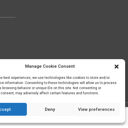
Manage Cookie Consent
he best experiences, we use technologies like cookies to store and/or
e information. Consenting to these technologies will allow us to process
 browsing behavior or unique IDs on this site. Not consenting or
 consent, may adversely affect certain features and functions.
Rappelez
moi
ccept
Deny
View preferences
aux salle de bain le havre, salle de bain
s
ok, merci c'est noté !
 salle de bain montivilliers, salle de bain
in octeville, salle de bain sainte adresse,