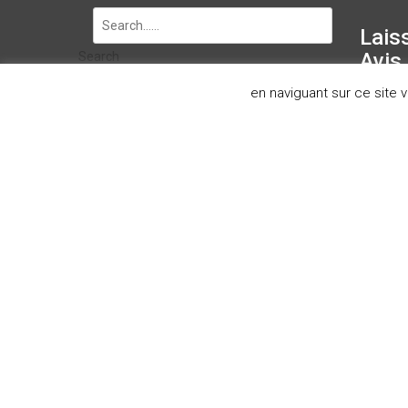
Lais
Avis
Search
en naviguant sur ce site
salle de bain le havre, installation sal
montivilliers, installation salle de bain 
octeville, installation salle de bain octe