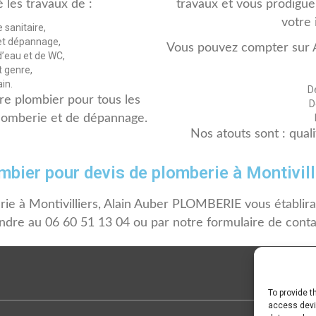
 les travaux de :
travaux et vous prodiguera
votre 
 sanitaire,
et dépannage,
Vous pouvez compter sur 
d’eau et de WC,
t genre,
in.
D
e plombier pour tous les
D
 plomberie et de dépannage.
Nos atouts sont : qual
mbier pour devis de plomberie à Montivill
e à Montivilliers, Alain Auber PLOMBERIE vous établira u
indre au 06 60 51 13 04 ou par notre formulaire de conta
To provide t
access devic