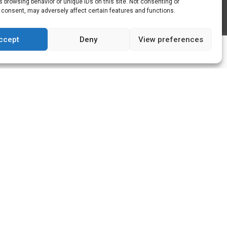
 browsing behavior or unique IDs on this site. Not consenting or
 consent, may adversely affect certain features and functions.
Rappelez
moi
ccept
Deny
View preferences
s
ok, merci c'est noté !
aux salle de bain le havre, salle de bain
 salle de bain montivilliers, salle de bain
in octeville, salle de bain sainte adresse,