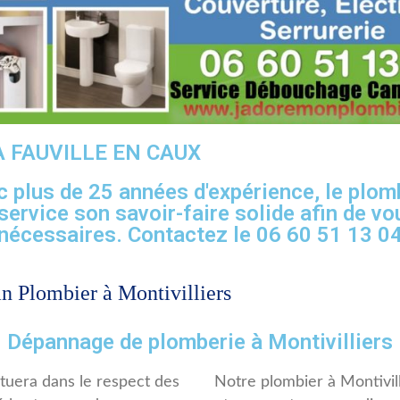
 FAUVILLE EN CAUX
c plus de 25 années d'expérience, le pl
service son savoir-faire solide afin de v
nécessaires. Contactez le 06 60 51 13 0
 Plombier à Montivilliers
Dépannage de plomberie à Montivilliers
ctuera dans le respect des
Notre plombier à Montivil