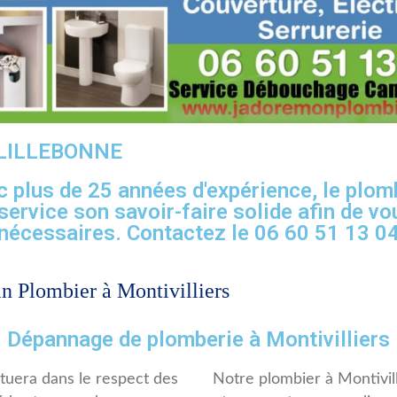
 LILLEBONNE
c plus de 25 années d'expérience, le pl
service son savoir-faire solide afin de v
nécessaires. Contactez le 06 60 51 13 0
 Plombier à Montivilliers
Dépannage de plomberie à Montivilliers
ctuera dans le respect des
Notre plombier à Montivil