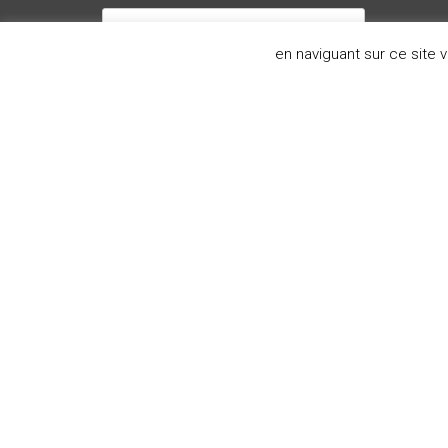
Lais
en naviguant sur ce site
Avis
Search
salle de bain le havre, installation sal
montivilliers, installation salle de bain 
octeville, installation salle de bain octe