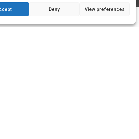
ccept
Deny
View preferences
s
ok, merci c'est noté !
aux salle de bain le havre, salle de bain
 salle de bain montivilliers, salle de bain
in octeville, salle de bain sainte adresse,