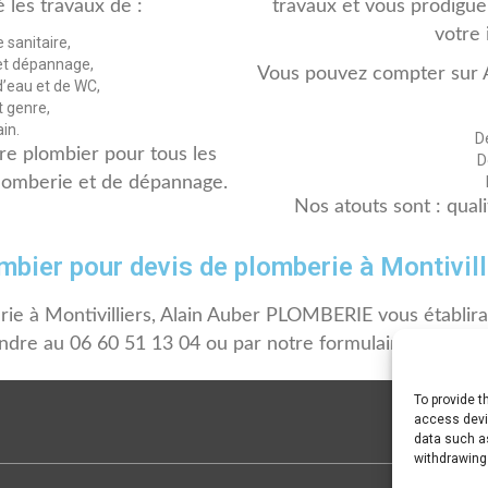
 les travaux de :
travaux et vous prodiguera
votre 
 sanitaire,
et dépannage,
Vous pouvez compter sur 
d’eau et de WC,
t genre,
in.
D
e plombier pour tous les
D
 plomberie et de dépannage.
Nos atouts sont : qual
mbier pour devis de plomberie à Montivill
e à Montivilliers, Alain Auber PLOMBERIE vous établira u
indre au 06 60 51 13 04 ou par notre formulaire de conta
To provide t
access devic
data such as
withdrawing