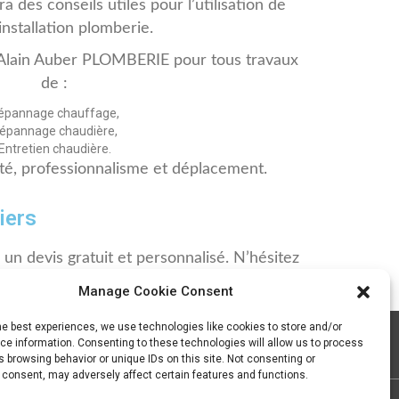
 des conseils utiles pour l’utilisation de
installation plomberie.
Alain Auber PLOMBERIE pour tous travaux
de :
épannage chauffage,
épannage chaudière,
Entretien chaudière.
ité, professionnalisme et déplacement.
iers
n devis gratuit et personnalisé. N’hésitez
ct ci-dessous.
Manage Cookie Consent
he best experiences, we use technologies like cookies to store and/or
e information. Consenting to these technologies will allow us to process
 browsing behavior or unique IDs on this site. Not consenting or
 consent, may adversely affect certain features and functions.
Rappelez
moi