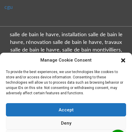
cgu
salle de bain le havre, installation salle de bain le
havre, rénovation salle de bain le havre, travaux
salle de bain le havre, salle de bain montivilliers,
installation salle de bain montivilliers, rénovation
Manage Cookie Consent
salle de bain montivilliers, travaux salle de bain
To provide the best experiences, we use technologies like cookies to
montivilliers, salle de bain octeville, installation salle
store and/or access device information. Consenting to these
de bain octeville, rénovation salle de bain octeville,
technologies will allow us to process data such as browsing behavior or
unique IDs on this site. Not consenting or withdrawing consent, may
travaux salle de bain octeville, salle de bain sainte
adversely affect certain features and functions.
adresse, installation salle de bain sainte adresse,
rénovation salle de bain sainte adresse, travaux salle
Accept
de bain sainte adresse, salle de bain gonfreville
l'orcher, installation salle de bain gonfreville l'orcher,
Deny
rénovation salle de bain gonfreville l'orcher, travaux
en naviguant sur ce site vous acceptez que nous collectons