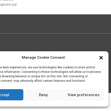
ignoire par
Manage Cookie Consent
he best experiences, we use technologies like cookies to store and/or
e information. Consenting to these technologies will allow us to process
 browsing behavior or unique IDs on this site. Not consenting or
 consent, may adversely affect certain features and functions.
Rappelez
moi
ccept
Deny
View preferences
s
ok, merci c'est noté !