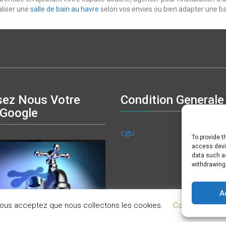
aliser une
salle de bain au havre
selon vos envies ou bien adapter une ba
sez Nous Votre
Condition Generale
 Google
cgu
To provide t
access devic
data such as
withdrawing
A
 vous acceptez que nous collectons les cookies.
Cookie setting