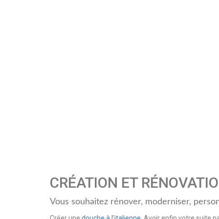
CRÉATION ET RÉNOVATIO
Vous souhaitez rénover, moderniser, person
Créer une
douche à l’italienne
, Avoir enfin votre suite 