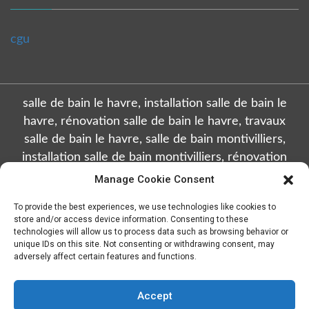
cgu
salle de bain le havre, installation salle de bain le
havre, rénovation salle de bain le havre, travaux
salle de bain le havre, salle de bain montivilliers,
installation salle de bain montivilliers, rénovation
salle de bain montivilliers, travaux salle de bain
Manage Cookie Consent
montivilliers, salle de bain octeville, installation salle
To provide the best experiences, we use technologies like cookies to
de bain octeville, rénovation salle de bain octeville,
store and/or access device information. Consenting to these
travaux salle de bain octeville, salle de bain sainte
technologies will allow us to process data such as browsing behavior or
unique IDs on this site. Not consenting or withdrawing consent, may
adresse, installation salle de bain sainte adresse,
adversely affect certain features and functions.
rénovation salle de bain sainte adresse, travaux salle
de bain sainte adresse, salle de bain gonfreville
Accept
l'orcher, installation salle de bain gonfreville l'orcher,