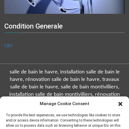
Condition Generale
cgu
salle de bain le havre, installation salle de bain le
havre, rénovation salle de bain le havre, travaux
salle de bain le havre, salle de bain montivilliers,
installation salle de bain montivilliers, rénovation
salle de bain montivilliers, travaux salle de bain
Manage Cookie Consent
montivilliers, salle de bain octeville, installation salle
To provide the best experiences, we use technologies like cookies to store
de bain octeville, rénovation salle de bain octeville,
and/or access device information. Consenting to these technologies will
travaux salle de bain octeville, salle de bain sainte
allow us to process data such as browsing behavior or unique IDs on this