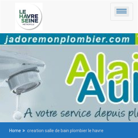
Skip to
content
Home
creation salle de bain plombier le havre