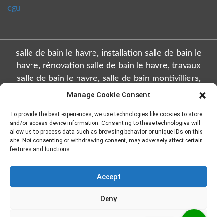
cgu
salle de bain le havre, installation salle de bain le
havre, rénovation salle de bain le havre, travaux
salle de bain le havre, salle de bain montivilliers,
installation salle de bain montivilliers, rénovation
Manage Cookie Consent
salle de bain montivilliers, travaux salle de bain
To provide the best experiences, we use technologies like cookies to store
montivilliers, salle de bain octeville, installation salle
and/or access device information. Consenting to these technologies will
de bain octeville, rénovation salle de bain octeville,
allow us to process data such as browsing behavior or unique IDs on this
travaux salle de bain octeville, salle de bain sainte
site. Not consenting or withdrawing consent, may adversely affect certain
features and functions.
adresse, installation salle de bain sainte adresse,
rénovation salle de bain sainte adresse, travaux salle
Accept
de bain sainte adresse, salle de bain gonfreville
l'orcher, installation salle de bain gonfreville l'orcher,
Deny
rénovation salle de bain gonfreville l'orcher, travaux
en naviguant sur ce site vous acceptez que nous collectons
salle de bain gonfreville l'orcher
|
Developed &