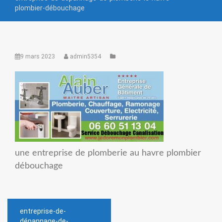
plombier-débouchage
9 mars 2023
admin5354
une entreprise de plomberie au havre plombier
débouchage
Navigation
entreprise-de-
dépannage-de-