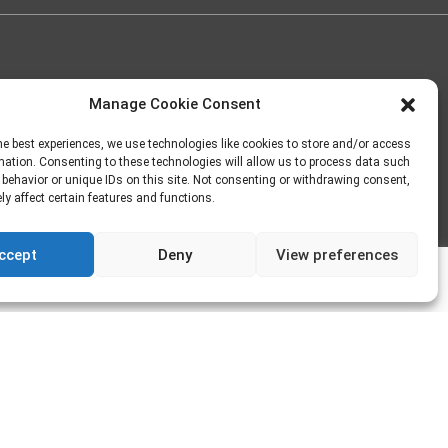
Manage Cookie Consent
he best experiences, we use technologies like cookies to store and/or access
mation. Consenting to these technologies will allow us to process data such
behavior or unique IDs on this site. Not consenting or withdrawing consent,
y affect certain features and functions.
Rappelez
moi
ccept
Deny
View preferences
ok, merci c'est noté !
aux salle de bain le havre, salle de bain