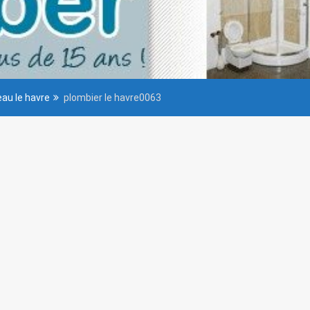
au le havre
plombier le havre0063