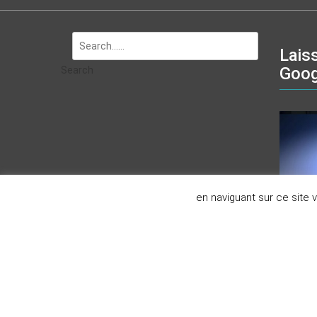
Lais
Goog
Search
en naviguant sur ce site
salle de bain le havre, installation sal