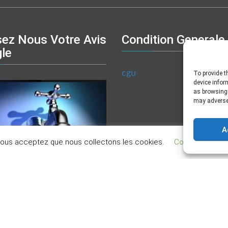
sez Nous Votre Avis
Condition Generale
le
cgu
To provide t
device infor
as browsing 
may adversel
A
 vous acceptez que nous collectons les cookies.
Cookie settings
le de bain le havre, rénovation salle de bain le havre, trav