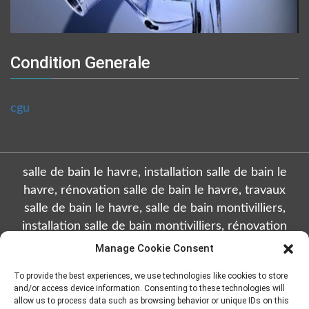
Condition Generale
cgu
salle de bain le havre, installation salle de bain le
havre, rénovation salle de bain le havre, travaux
salle de bain le havre, salle de bain montivilliers,
installation salle de bain montivilliers, rénovation
salle de bain montivilliers, travaux salle de bain
Manage Cookie Consent
montivilliers, salle de bain octeville, installation salle
To provide the best experiences, we use technologies like cookies to store
de bain octeville, rénovation salle de bain octeville,
and/or access device information. Consenting to these technologies will
travaux salle de bain octeville, salle de bain sainte
allow us to process data such as browsing behavior or unique IDs on this